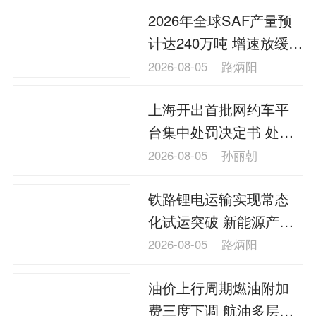
2026年全球SAF产量预
计达240万吨 增速放缓倒
逼机场端加速基础设施
2026-08-05
路炳阳
部署
上海开出首批网约车平
台集中处罚决定书 处罚
总金额超2500万元
2026-08-05
孙丽朝
铁路锂电运输实现常态
化试运突破 新能源产业
链物流成本直降三成
2026-08-05
路炳阳
油价上行周期燃油附加
费三度下调 航油多层传