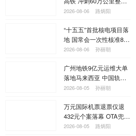
高铁 冲刺60万公里整车
理财
资本市场
资管
信托交易
耐久运用考核
2026-08-06
路炳阳
保险
金融市场
智库
新域实验室
“十五五”首批核电项目落
今日快评
我们来补课
图说
地 国常会一次性核准8台
与老板对话
家族企业
品牌活动
核电机组
2026-08-06
孙丽朝
金融科技
数据要素
城投
党建
广州地铁9亿元运维大单
企业快讯
智造
落地马来西亚 中国轨交
服务东盟实现历史性突
2026-08-05
孙丽朝
破
万元国际机票退票仅退
432元个案落幕 OTA兜底
难改国际运价底层规则
2026-08-05
路炳阳