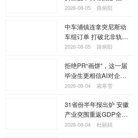
导机制释核心成因
2026-08-05
路炳阳
中车浦镇连拿突尼斯动
车组订单 打破北非轨交
项目欧洲企业垄断局面
2026-08-05
路炳阳
拒绝PR“画饼”，这一届
毕业生更相信AI对企业
的背调
2026-08-04
索寒雪
31省份半年报出炉 安徽
产业突围重返GDP全国
十强
2026-08-04
杜丽娟