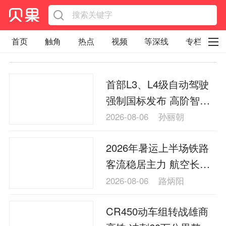
首页
触角
热点
视频
等深线
专栏
直观
见智财经
环球企业沉浮录
首部L3、L4级自动驾驶
辉常道
荀瓜问道
商学院
报纸视频
强制国标发布 高阶智驾
企业面面观
太空星愿航天资讯
经济史话
迎来“安全硬约束”
2026-08-06
孙丽朝
照理生活
贝果观点
照理说事
2026年暑运上半场铁路
等深线精选
宏观经济
事件
要闻
客流稳居主力 航空长途
区域经济
科技
汽车
房地产建材
跨境承压
2026-08-06
路炳阳
能源化工
家电家居
航旅交运
案例
CR450动车组转战雄商
医药健康
文娱
体育
消费
银行