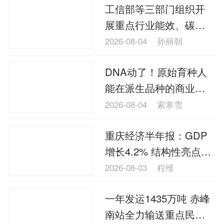
工信部等三部门组织开
展重点行业能效、碳效
领跑者推荐工作
2026-08-04
孙丽朝
DNA动了！原始育种人
能在派生品种的商业收
益上“分蛋糕”了！
2026-08-04
索寒雪
重庆经济半年报：GDP
增长4.2% 结构性亮点撑
起转型底气
2026-08-03
程维
一年发运1435万吨 赤峰
南站全力输送重点民生