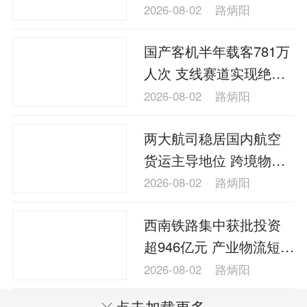
物资
2026-08-02
路炳阳
国产客机半年载客781万
人次 支线赛道实现绝对
掌控
2026-08-02
路炳阳
两大航司稳居国内航空
货运主导地位 跨境物流
供应链自主建设仍存短
2026-08-02
路炳阳
板
西南铁路集中获批投资
超946亿元 产业物流短板
加速补齐
2026-08-02
路炳阳
点击加载更多