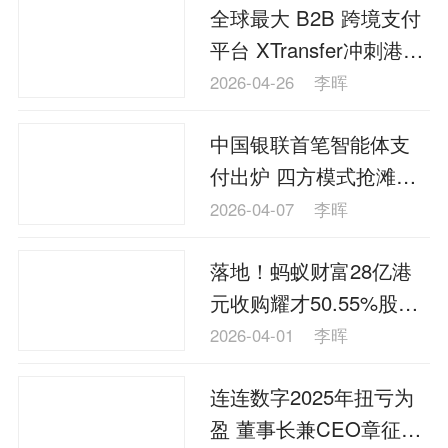
全球最大 B2B 跨境支付
平台 XTransfer冲刺港股
TPV三年复合增长率
2026-04-26
李晖
80.2%
中国银联首笔智能体支
付出炉 四方模式抢滩AI
付有何亮点？
2026-04-07
李晖
落地！蚂蚁财富28亿港
元收购耀才50.55%股权
完成交割
2026-04-01
李晖
连连数字2025年扭亏为
盈 董事长兼CEO章征