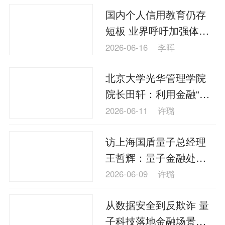
国内个人信用教育仍存
短板 业界呼吁加强体系
化建设
2026-06-16
李晖
北京大学光华管理学院
院长田轩：利用金融“组
合拳”重塑科技创新生态
2026-06-11
许璐
访上海国盾量子总经理
王哲辉：量子金融处于
探索期 产业落地需跨学
2026-06-09
许璐
科协同
从数据安全到反欺诈 量
子科技落地金融场景加