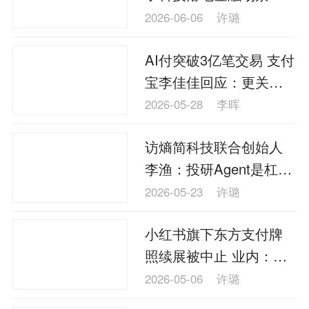
速
2026-06-06
许璐
AI付突破3亿笔交易 支付
宝李佳佳回应：更关注
用户留存率和接受度等
2026-05-28
李晖
指标
访熵简科技联合创始人
李渔：投研Agent是杠杆
不能替代决策
2026-05-23
许璐
小红书旗下东方支付牌
照续展被中止 业内：牌
照变更手续尚未审批完
2026-05-06
许璐
成