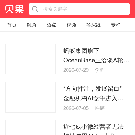
首页
触角
热点
视频
等深线
专栏
直观
见智财经
环球企业沉浮录
蚂蚁集团旗下
辉常道
荀瓜问道
商学院
报纸视频
OceanBase正洽谈A轮融
企业面面观
太空星愿航天资讯
经济史话
资 拟募资20亿—30亿元
2026-07-29
李晖
照理生活
贝果观点
照理说事
“方向押注，发展留白”
等深线精选
宏观经济
事件
要闻
金融机构AI竞争进入关
区域经济
科技
汽车
房地产建材
键期
2026-07-05
许璐
能源化工
家电家居
航旅交运
案例
近七成小微经营者无法
医药健康
文娱
体育
消费
银行