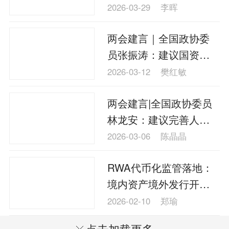
宇：AI 核心技术成为战
2026-03-29
李晖
略引领性投入
两会建言｜全国政协委
员张振涛：建议国资创
投建立“长期绩效+产业化
2026-03-12
樊红敏
贡献”双核心考核体系
两会建言|全国政协委员
林龙安：建议完善人工
智能发展规管体系
2026-03-06
陈晶晶
RWA代币化监管落地：
境内资产境外发行开
启“备案制”
2026-02-10
郑瑜
点击加载更多