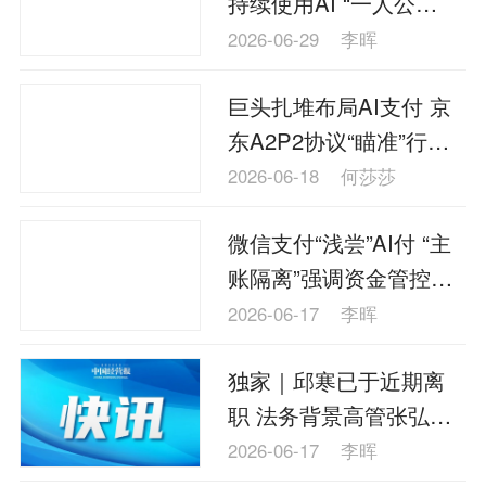
持续使用AI “一人公
理财
资本市场
资管
信托交易
司”成本与能力鸿沟受关
2026-06-29
李晖
注
保险
金融市场
智库
新域实验室
巨头扎堆布局AI支付 京
今日快评
我们来补课
图说
东A2P2协议“瞄准”行业
与老板对话
家族企业
品牌活动
信任短板
2026-06-18
何莎莎
金融科技
数据要素
城投
党建
微信支付“浅尝”AI付 “主
企业快讯
智造
账隔离”强调资金管控安
全
2026-06-17
李晖
独家｜邱寒已于近期离
职 法务背景高管张弘出
任PayPal中国区CEO
2026-06-17
李晖