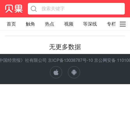
首页
触角
热点
视频
等深线
专栏
直观
见智财经
环球企业沉浮录
无更多数据
辉常道
荀瓜问道
商学院
报纸视频
ht 《中国经营报》社有限公司
京ICP备13038787号-10
京公网安备 1101080
企业面面观
太空星愿航天资讯
经济史话
照理生活
贝果观点
照理说事
等深线精选
宏观经济
事件
要闻
区域经济
科技
汽车
房地产建材
能源化工
家电家居
航旅交运
案例
医药健康
文娱
体育
消费
银行