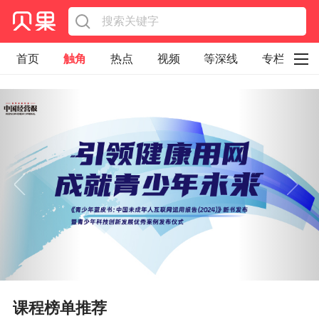
首页
触角
热点
视频
等深线
专栏
直观
见智财经
环球企业沉浮录
辉常道
荀瓜问道
商学院
报纸视频
企业面面观
太空星愿航天资讯
经济史话
照理生活
贝果观点
照理说事
等深线精选
宏观经济
事件
要闻
区域经济
科技
汽车
房地产建材
能源化工
家电家居
航旅交运
案例
课程榜单推荐
医药健康
文娱
体育
消费
银行