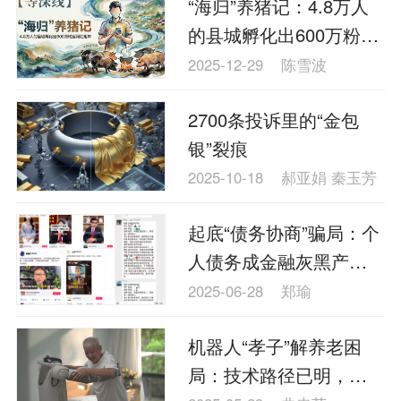
“海归”养猪记：4.8万人
理财
资本市场
资管
信托交易
的县城孵化出600万粉丝
保险
金融市场
智库
新域实验室
网红矩阵
2025-12-29
陈雪波
今日快评
我们来补课
图说
2700条投诉里的“金包
与老板对话
家族企业
品牌活动
银”裂痕
金融科技
数据要素
城投
党建
2025-10-18
郝亚娟 秦玉芳
企业快讯
智造
起底“债务协商”骗局：个
人债务成金融灰黑产目
标
2025-06-28
郑瑜
机器人“孝子”解养老困
局：技术路径已明，非