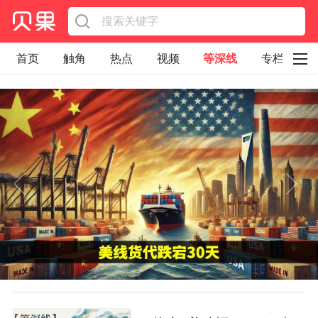
首页
触角
热点
视频
等深线
专栏
直观
见智财经
环球企业沉浮录
辉常道
荀瓜问道
商学院
报纸视频
企业面面观
太空星愿航天资讯
经济史话
照理生活
贝果观点
照理说事
等深线精选
宏观经济
事件
要闻
区域经济
科技
汽车
房地产建材
能源化工
家电家居
航旅交运
案例
医药健康
文娱
体育
消费
银行