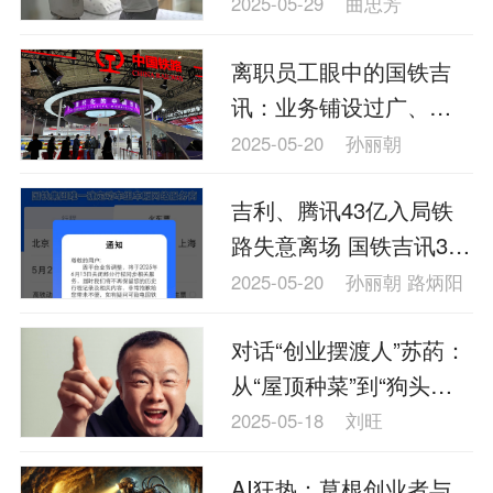
人形态先行
2025-05-29
曲忠芳
离职员工眼中的国铁吉
讯：业务铺设过广、跨
团队协调困难
2025-05-20
孙丽朝
吉利、腾讯43亿入局铁
路失意离场 国铁吉讯300
员工今归0
2025-05-20
孙丽朝 路炳阳
对话“创业摆渡人”苏菂：
从“屋顶种菜”到“狗头摄
像”的逻辑之变
2025-05-18
刘旺
AI狂热：草根创业者与