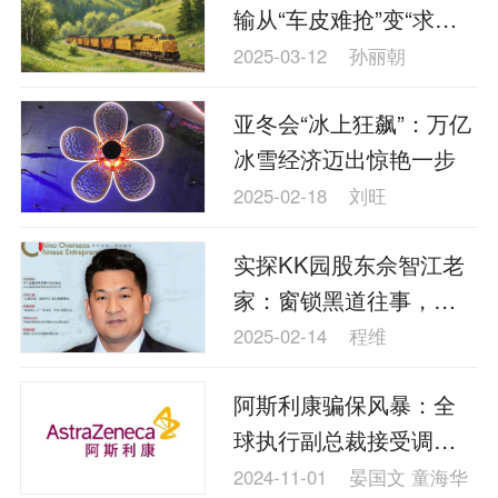
输从“车皮难抢”变“求煤
上货”
2025-03-12
孙丽朝
亚冬会“冰上狂飙”：万亿
冰雪经济迈出惊艳一步
2025-02-18
刘旺
实探KK园股东佘智江老
家：窗锁黑道往事，门
照贵人“有龙”
2025-02-14
程维
阿斯利康骗保风暴：全
球执行副总裁接受调查
多地员工涉案
2024-11-01
晏国文 童海华