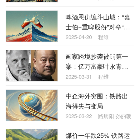
啤酒恩仇缠斗山城：“嘉
士伯+重啤股份”对垒“重
庆钰鑫+嘉威啤酒”
2025-04-20
程维
画家跨境抄袭被罚第一
案：亿万富豪叶永青道
歉
2025-03-31
程维
​中企海外突围：铁路出
海得失与变局
2025-03-22
路炳阳 孙丽朝
煤价一年跌25% 铁路运