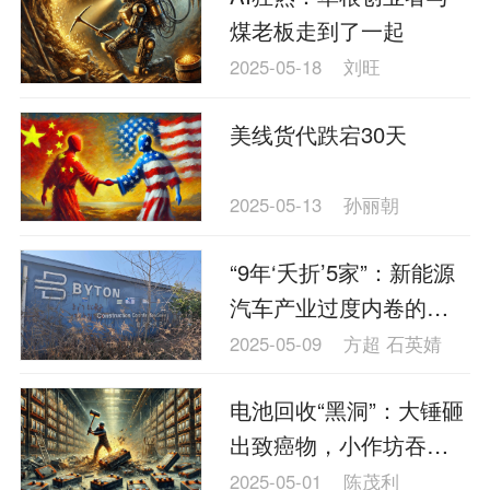
煤老板走到了一起
2025-05-18
刘旺
美线货代跌宕30天
2025-05-13
孙丽朝
“9年‘夭折’5家”：新能源
汽车产业过度内卷的南
京样本
2025-05-09
方超 石英婧
电池回收“黑洞”：大锤砸
出致癌物，小作坊吞下7
成市场
2025-05-01
陈茂利