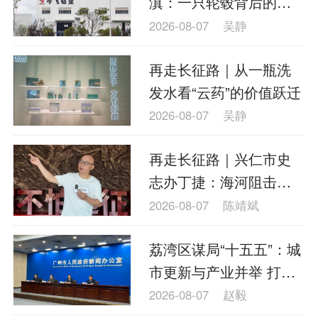
滇：一只轮毂背后的产
理财
资本市场
资管
信托交易
业接力
2026-08-07
吴静
保险
金融市场
智库
新域实验室
再走长征路｜从一瓶洗
今日快评
我们来补课
图说
发水看“云药”的价值跃迁
与老板对话
家族企业
品牌活动
2026-08-07
吴静
金融科技
数据要素
城投
党建
再走长征路｜兴仁市史
企业快讯
智造
志办丁捷：海河阻击战
为红军大部队赢得宝贵
2026-08-07
陈靖斌
时间
荔湾区谋局“十五五”：城
市更新与产业并举 打造
新时代“广州会客厅”
2026-08-07
赵毅