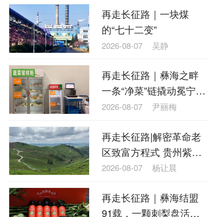
再走长征路｜一块煤
的“七十二变”
2026-08-07
吴静
再走长征路｜彝海之畔
一条“净菜”链撬动冕宁食
品产业新局
2026-08-07
尹丽梅
再走长征路|解密革命老
区致富方程式 贵州紫云
如何拼出农业新版图？
2026-08-07
杨让晨
再走长征路｜彝海结盟
91载，一颗刺梨盘活大