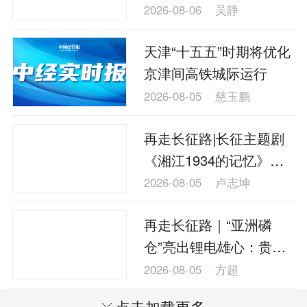
2026-08-06
吴静
天津“十五五”时期将优化
京津间高铁城际运行
2026-08-05
慈玉鹏
再走长征路|长征主题剧
《湘江1934的记忆》在
桂林兴安开机
2026-08-05
卢志坤
再走长征路｜“亚洲磷
仓”亮出锂电雄心：贵州
瓮安加速掘金新能源蓝
2026-08-05
方超
海
点击加载更多