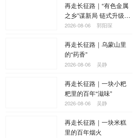
再走长征路｜“有色金属
之乡”谋新局 链式升级撬
动郴州苏仙转型动能
2026-08-06
郭阳琛
再走长征路｜乌蒙山里
的“药香”
2026-08-06
吴静
再走长征路｜一块小粑
粑里的百年“滋味”
2026-08-06
吴静
再走长征路｜一块米糕
里的百年烟火