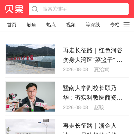
首页
触角
热点
视频
等深线
专栏
直观
见智财经
环球企业沉浮录
再走长征路｜红色河谷
辉常道
荀瓜问道
商学院
报纸视频
变身大湾区“菜篮子” 黔
企业面面观
太空星愿航天资讯
经济史话
南龙里余下村的“共富密
2026-08-08
夏治斌
码”
照理生活
贝果观点
照理说事
暨南大学副校长顾乃
等深线精选
宏观经济
事件
要闻
华：夯实科教医商资源
区域经济
科技
汽车
房地产建材
优势 越秀区以产业焕新
2026-08-08
赵毅
赋能老城提质
能源化工
家电家居
航旅交运
案例
再走长征路｜浙企入
医药健康
文娱
体育
消费
银行