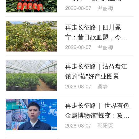
凉山
2026-08-07
尹丽梅
再走长征路｜四川冕
宁：昔日歃血盟，今朝
刺梨香
2026-08-07
尹丽梅
再走长征路｜沾益盘江
镇的“莓”好产业图景
2026-08-07
吴静
再走长征路｜“世界有色
金属博物馆”蝶变：攻克
多金属选矿难题
2026-08-07
郭阳琛