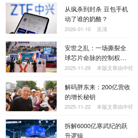
从疯杀到封杀 豆包手机
动了谁的奶酪？
2026-01-10
吴清
安世之乱：一场撕裂全
球芯片命脉的控制权战
争
2025-11-29
本版文章由中经
解码胖东来：200亿营收
的增长秘钥
2025-11-22
本版文章由中经
拆解6000亿寒武纪的跃
升逻辑