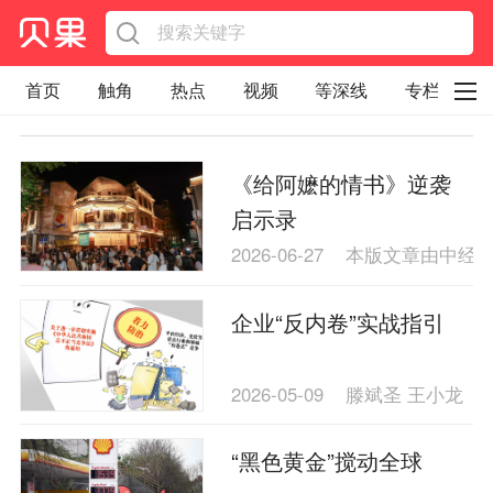
首页
触角
热点
视频
等深线
专栏
直观
见智财经
环球企业沉浮录
《给阿嬷的情书》逆袭
辉常道
荀瓜问道
商学院
报纸视频
启示录
企业面面观
太空星愿航天资讯
经济史话
2026-06-27
本版文章由中经
照理生活
贝果观点
照理说事
企业“反内卷”实战指引
等深线精选
宏观经济
事件
要闻
区域经济
科技
汽车
房地产建材
2026-05-09
滕斌圣 王小龙
能源化工
家电家居
航旅交运
案例
“黑色黄金”搅动全球
医药健康
文娱
体育
消费
银行