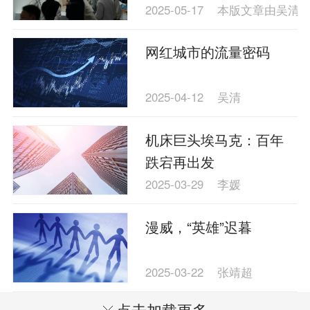
2025-05-17
本版文章由吴清
网红城市的流量密码
2025-04-12
吴清
机床巨头埃马克：百年
跌宕再出发
2025-03-29
李媛
漫威，“英雄”迟暮
2025-03-22
张靖超
点击加载更多