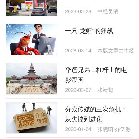
理财
资本市场
资管
信托交易
2026-03-28
中经吴清
保险
金融市场
智库
新域实验室
一只“龙虾”的狂飙
今日快评
我们来补课
图说
与老板对话
家族企业
品牌活动
2026-03-14
本版文章由中经
金融科技
数据要素
城投
党建
华谊兄弟：杠杆上的电
企业快讯
智造
影帝国
2026-03-07
张靖超
分众传媒的三次危机：
从失控到进化
2026-01-24
张晓萌,乔亿源