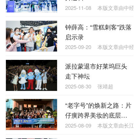
2025-11-08
本版文章由中经
钟薛高：“雪糕刺客”跌落
启示录
2025-09-20
本版文章由中经
派拉蒙退市好莱坞巨头
走下神坛
2025-08-30
张靖超
“老字号”的焕新之路：片
仔癀跨界美妆的底层逻
辑
2025-08-09
本版文章由长江