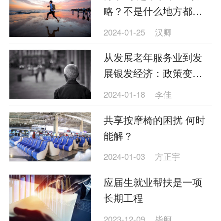
略？不是什么地方都可
以“种草”！
2024-01-25
汉卿
从发展老年服务业到发
展银发经济：政策变化
在哪里？
2024-01-18
李佳
共享按摩椅的困扰 何时
能解？
2024-01-03
方正宇
应届生就业帮扶是一项
长期工程
2023-12-09
毕舸