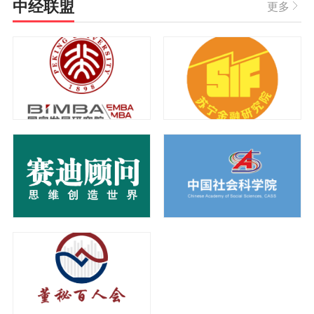
中经联盟
际政治经济
致力于政治
更多
学、地缘政
学与中国近
治、国家理
代史研究
论