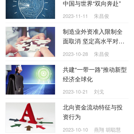
中国与世界“双向奔赴”
2023-11-11
朱昌俊
制造业外资准入限制全
面取消 坚定高水平对外
开放决心
2023-10-28
朱昌俊
共建“一带一路”推动新型
经济全球化
2023-10-21
刘戈
北向资金流动特征与投
资行为
2023-10-10
燕翔 胡聪慧