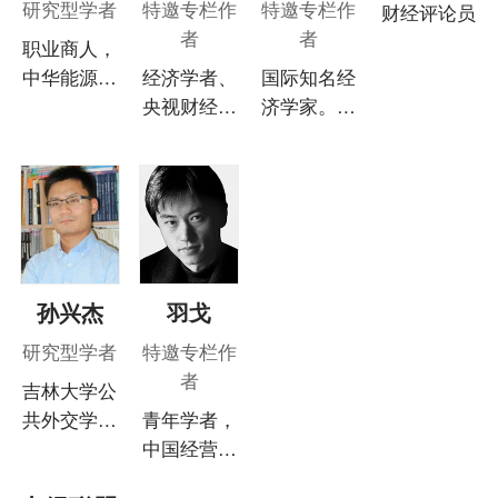
研究型学者
特邀专栏作
特邀专栏作
财经评论员
国经济改
企业理论与
者
者
职业商人，
革、经济增
实践
中华能源基
经济学者、
国际知名经
长、收入分
金委员会
央视财经评
济学家。现
配和贫困等
CEFC战略
论员。专注
代新制度经
领域。
分析师、文
宏观经济、
济学和现代
化部恭王府
民间投资、
产权经济学
管理中心特
房地产和产
的创始人之
聘研究员
业安全等领
一
域。
孙兴杰
羽戈
研究型学者
特邀专栏作
者
吉林大学公
共外交学院
青年学者，
副院长，研
中国经营报
究领域为国
专栏作者。