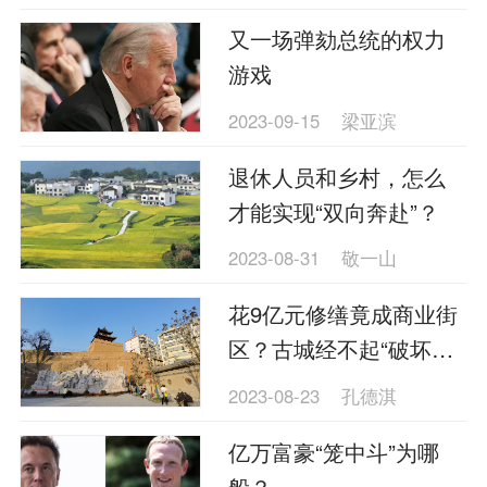
又一场弹劾总统的权力
游戏
2023-09-15
梁亚滨
退休人员和乡村，怎么
才能实现“双向奔赴”？
2023-08-31
敬一山
花9亿元修缮竟成商业街
区？古城经不起“破坏式
抢救”
2023-08-23
孔德淇
亿万富豪“笼中斗”为哪
般？