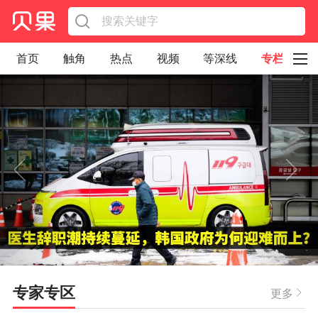
首页
触角
热点
视频
等深线
专栏
直观
见智财经
环球企业沉浮录
辉常道
荀瓜问道
商学院
报纸视频
企业面面观
太空星愿航天资讯
经济史话
照理生活
贝果观点
照理说事
等深线精选
宏观经济
事件
要闻
区域经济
科技
汽车
房地产建材
能源化工
家电家居
航旅交运
案例
专家专区
更多
医药健康
文娱
体育
消费
银行