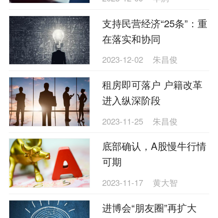
支持民营经济“25条”：重
在落实和协同
2023-12-02
朱昌俊
租房即可落户 户籍改革
进入纵深阶段
2023-11-25
朱昌俊
底部确认，A股慢牛行情
可期
2023-11-17
黄大智
进博会“朋友圈”再扩大