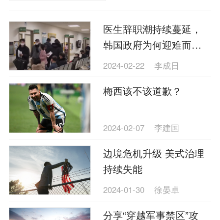
医生辞职潮持续蔓延，
韩国政府为何迎难而
上？
2024-02-22
李成日
梅西该不该道歉？
2024-02-07
李建国
边境危机升级 美式治理
持续失能
2024-01-30
徐晏卓
分享“穿越军事禁区”攻