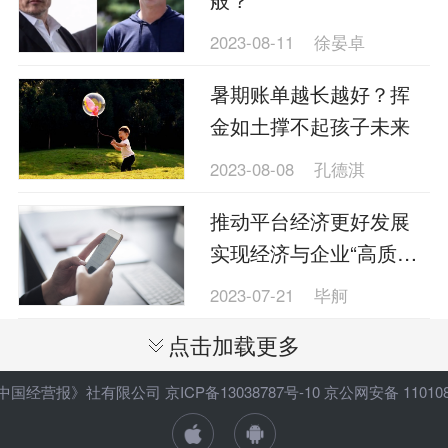
2023-08-11
徐晏卓
暑期账单越长越好？挥
金如土撑不起孩子未来
2023-08-08
孔德淇
推动平台经济更好发展
实现经济与企业“高质量
双赢”
2023-07-21
毕舸
点击加载更多
ht 《中国经营报》社有限公司
京ICP备13038787号-10
京公网安备 1101080