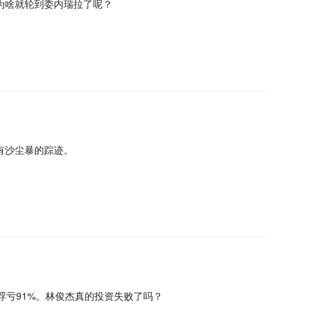
为啥就轮到委内瑞拉了呢？
？
有沙尘暴的踪迹。
浮亏91%。林俊杰真的投资失败了吗？