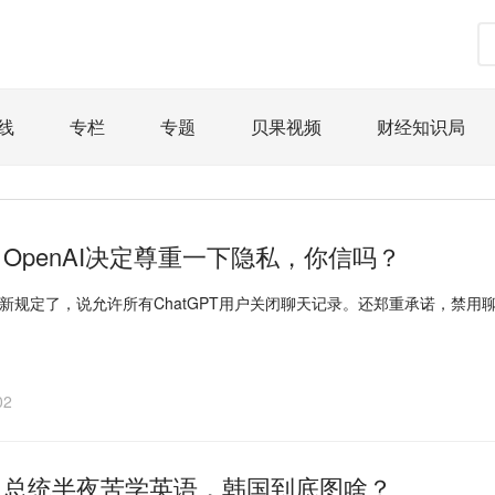
线
专栏
专题
贝果视频
财经知识局
道
荀瓜问道
商学院
报纸视频
企业面面观
精选
宏观经济
事件
要闻
区域经济
科
OpenAI决定尊重一下隐私，你信吗？
文娱
体育
消费
银行
理财
资本市场
I出新规定了，说允许所有ChatGPT用户关闭聊天记录。还郑重承诺，禁用
课
图说
与老板对话
家族企业
品牌活动
02
｜总统半夜苦学英语，韩国到底图啥？