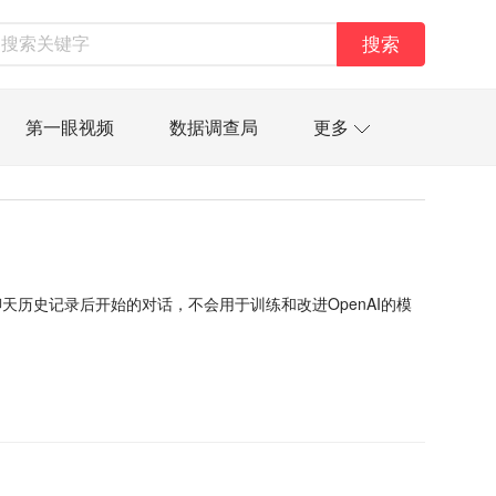
搜索
第一眼视频
数据调查局
更多
太空星愿航天资讯
经济史话
技
汽车
房地产建材
能源化工
资管
信托交易
保险
金融市场
聊天历史记录后开始的对话，不会用于训练和改进OpenAI的模
金融科技
数据要素
城投
党建