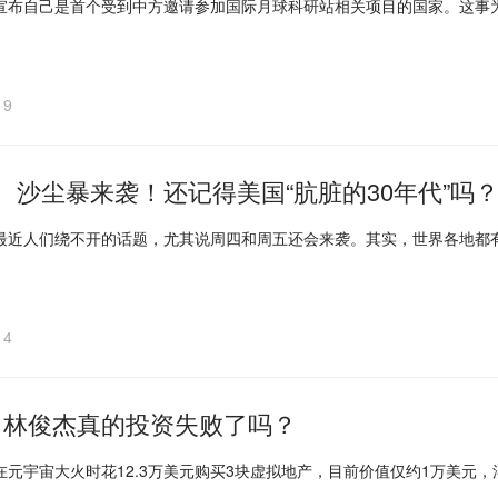
宣布自己是首个受到中方邀请参加国际月球科研站相关项目的国家。这事
19
丨 沙尘暴来袭！还记得美国“肮脏的30年代”吗
最近人们绕不开的话题，尤其说周四和周五还会来袭。其实，世界各地都
14
｜林俊杰真的投资失败了吗？
在元宇宙大火时花12.3万美元购买3块虚拟地产，目前价值仅约1万美元，