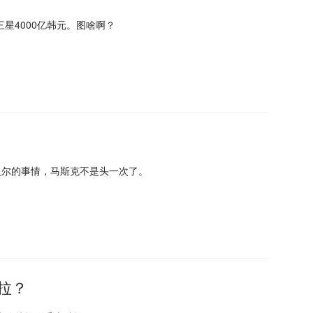
星4000亿韩元。图啥啊？
反尔的事情，马斯克不是头一次了。
拉？