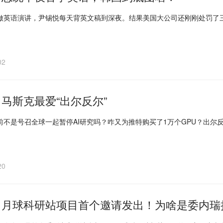
做英语演讲，尹锡悦每天背英文稿到深夜。结果美国大公司还刚刚处罚了三
02
马斯克最爱“出尔反尔”
前不是号召全球一起暂停AI研究吗？咋又为推特购买了1万个GPU？出尔
20
｜月球科研站项目首个邀请发出！为啥是委内瑞