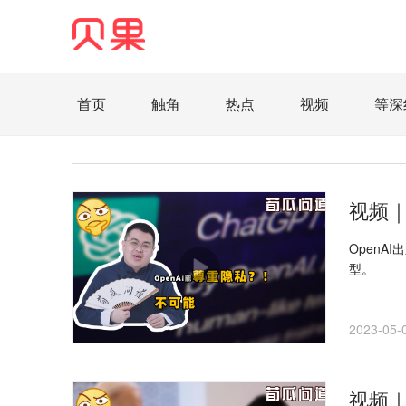
首页
触角
热点
视频
等深
直观
见智财经
环球企业沉浮录
辉常
照理生活
贝果观点
照理说事
等深线
视频｜
家电家居
航旅交运
案例
医药健康
OpenA
型。
智库
新域实验室
今日快评
我们来补
企业快讯
智造
2023-05-
视频