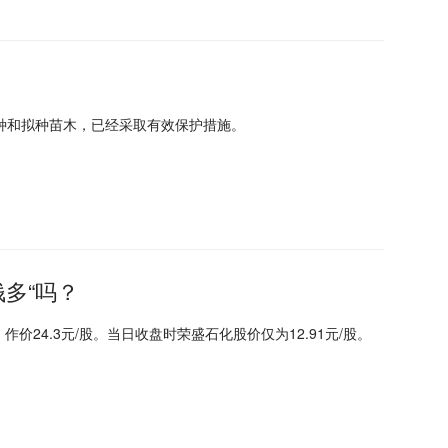
种和拟种苗木，已经采取有效保护措施。
钱多“吗？
价24.3元/股。当日收盘时荣盛石化股价仅为12.91元/股。