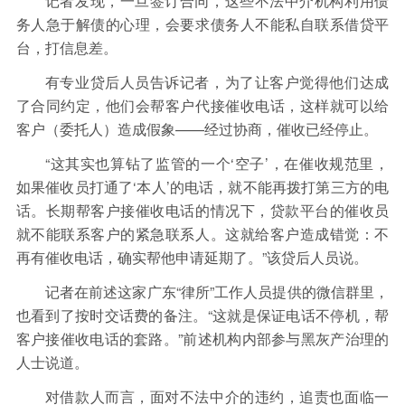
记者发现，一旦签订合同，这些不法中介机构利用债
务人急于解债的心理，会要求债务人不能私自联系借贷平
台，打信息差。
有专业贷后人员告诉记者，为了让客户觉得他们达成
了合同约定，他们会帮客户代接催收电话，这样就可以给
客户（委托人）造成假象——经过协商，催收已经停止。
“这其实也算钻了监管的一个‘空子’，在催收规范里，
如果催收员打通了‘本人’的电话，就不能再拨打第三方的电
话。长期帮客户接催收电话的情况下，贷款平台的催收员
就不能联系客户的紧急联系人。这就给客户造成错觉：不
再有催收电话，确实帮他申请延期了。”该贷后人员说。
记者在前述这家广东“律所”工作人员提供的微信群里，
也看到了按时交话费的备注。“这就是保证电话不停机，帮
客户接催收电话的套路。”前述机构内部参与黑灰产治理的
人士说道。
对借款人而言，面对不法中介的违约，追责也面临一