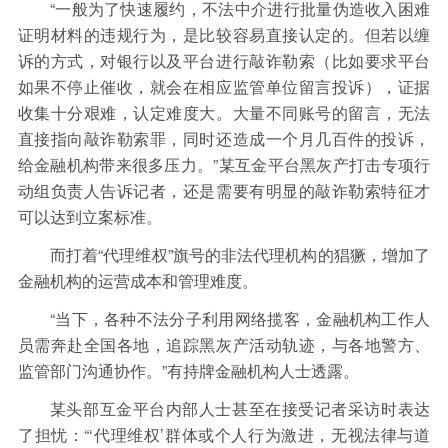
“一般为了快速履约，不法中介进行批量伪造收入困难
证明材料的违规行为，是比较容易直接认定的。但若以缠
诉的方式，对银行以及平台进行敲诈勒索（比如要求平台
如果不停止催收，就会在相应监管单位留言投诉），证据
收集十分艰难，认定难度大。大量不同账号的留言，无法
直接指向敲诈勒索罪，同时还造成一个月几百件的投诉，
给金融机构带来很多压力。”某互金平台黑灰产打击专项行
动组负责人告诉记者，还是需要有明显的敲诈勒索特征才
可以达到立案标准。
而打着“代理维权”旗号的非法代理机构的猖獗，增加了
金融机构的运营成本和管理难度。
“当下，各种不法分子利用网络揽客，金融机构工作人
员需奔赴全国各地，追踪黑灰产活动轨迹，与各地警方、
监管部门沟通协作。”有持牌金融机构人士透露。
某头部互金平台内部人士甚至在接受记者采访时表达
了担忧：“‘代理维权’群体或个人行为激进，无视法律与道