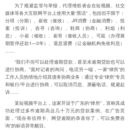
为了规避监管与举报，代理维权者会在短视频、社交
媒体等各大互联网平台上使用大量“黑话”，包括但不限于：
分琪（分期）、崔收（催收）、JR消费（金融消费）、投
素（投诉）、咨寻（咨询）、鞋商（协商）、利熄（利
息）、小崔（催收）、崔哥（催收人员）、可延（办理展
期暂停还款1—3年）、退息退费（让金融机构免收利息）
……
“我们不但可以处理逾期贷款，甚至未逾期贷款也可以
进行协商。”面对记者的询问，电话另一端，一家“律所”的
工作人员热情地介绍其债务协商业务：通过专业“律所”专员
和银行/平台进行协商，可以取消罚息、屏蔽电话、规避起
诉……
某短视频平台上，这家开设于广东的“律所”，宣称其成
功处理过多件逾期高达几十万元的贷款案例。在广告页
面，“现在有信用卡、网贷逾期的恭喜你了，可以免费咨
询”的标语异常醒目。