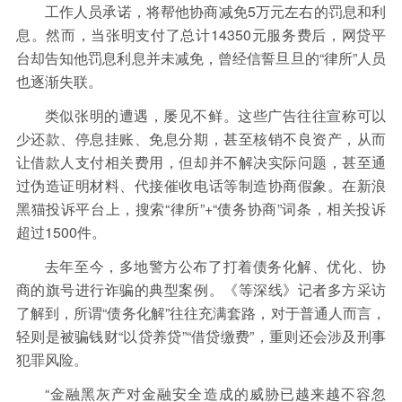
保险
金融市场
智库
新域实验室
工作人员承诺，将帮他协商减免5万元左右的罚息和利
息。然而，当张明支付了总计14350元服务费后，网贷平
今日快评
我们来补课
图说
台却告知他罚息利息并未减免，曾经信誓旦旦的“律所”人员
与老板对话
家族企业
品牌活动
也逐渐失联。
类似张明的遭遇，屡见不鲜。这些广告往往宣称可以
金融科技
数据要素
城投
党建
少还款、停息挂账、免息分期，甚至核销不良资产，从而
企业快讯
智造
让借款人支付相关费用，但却并不解决实际问题，甚至通
过伪造证明材料、代接催收电话等制造协商假象。在新浪
黑猫投诉平台上，搜索“律所”+“债务协商”词条，相关投诉
超过1500件。
去年至今，多地警方公布了打着债务化解、优化、协
商的旗号进行诈骗的典型案例。《等深线》记者多方采访
了解到，所谓“债务化解”往往充满套路，对于普通人而言，
轻则是被骗钱财“以贷养贷”“借贷缴费”，重则还会涉及刑事
犯罪风险。
“金融黑灰产对金融安全造成的威胁已越来越不容忽