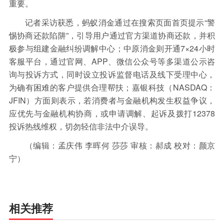
重要。
记者采访获悉，蚂蚁消金通过在搜索页面首页提示“警
惕协商还款陷阱”，引导用户通过官方渠道协商还款，并积
极参与组建金融纠纷调解中心；中原消金则开通7×24小时
客服平台，通过官网、APP、微信公众号等多渠道公示咨
询与投诉方式，同时设立投诉监督电话及线下受理中心，
为确有困难的客户提供合理帮扶；嘉银科技（NASDAQ：
JFIN）方面则表示，若消费者与金融机构发生权益争议，
应优先与金融机构协商，或申请调解、起诉及拨打12378
投诉热线维权，切勿轻信非法中介误导。
（编辑：孟庆伟 李晖何 莎莎 审核：郝成 校对：颜京
宁）
相关推荐