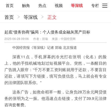
首页
触角
热点
视频
等深线
专栏
首页
等深线
正文
直观
见智财经
环球企业沉浮录
辉常道
荀瓜问道
商学院
报纸视频
起底“债务协商”骗局：个人债务成金融灰黑产目标
2025-06-28 09:06
作者：郑瑜
来源：中国经营网
企业面面观
太空星愿航天资讯
经济史话
中国经营报《等深线》记者 郑瑜 北京报道
照理生活
贝果观点
照理说事
深夜11点，手机屏幕的冷光打在张明（化名）的脸
等深线精选
宏观经济
事件
要闻
上，他的手指机械地划过短视频平台。突然，一条醒目的
广告跳入眼帘：“千万不要工资到账就用于还款，不要盲目
区域经济
科技
汽车
房地产建材
还款，请填写下方链接，填写负债信息，马上就会有专业
能源化工
家电家居
航旅交运
案例
的法律团队联系你。”
医药健康
文娱
体育
消费
银行
这条广告，如救命稻草一般，让身负28万余元网贷债
务的张明为之一振。他迅速点击链接，支付了39.9元法律
理财
资本市场
资管
信托交易
咨询套餐费。