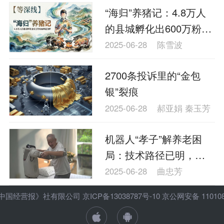
“海归”养猪记：4.8万人
的县城孵化出600万粉丝
网红矩阵
2025-06-28
陈雪波
2700条投诉里的“金包
银”裂痕
2025-06-28
郝亚娟 秦玉芳
机器人“孝子”解养老困
局：技术路径已明，非
人形态先行
2025-06-28
曲忠芳
ht 《中国经营报》社有限公司
京ICP备13038787号-10
京公网安备 1101080