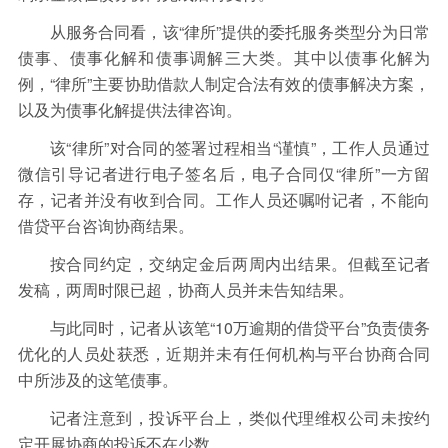
从服务合同看，该“律所”提供的委托服务类型分为日常
债事、债事化解和债事调解三大类。其中以债事化解为
例，“律所”主要协助借款人制定合法有效的债事解决方案，
以及为债事化解提供法律咨询。
该“律所”对合同的签署过程相当“谨慎”，工作人员通过
微信引导记者进行电子签名后，电子合同仅“律所”一方留
存，记者并没有收到合同。工作人员还嘱咐记者，不能向
借贷平台咨询协商结果。
按合同约定，交纳定金后两周内出结果。但截至记者
发稿，两周时限已超，协商人员并未告知结果。
与此同时，记者从该笔“10万逾期的借贷平台”负责债务
优化的人员处获悉，近期并未有任何机构与平台协商合同
中所涉及的这笔债事。
记者注意到，投诉平台上，类似代理维权公司未按约
定开展协商的投诉不在少数。