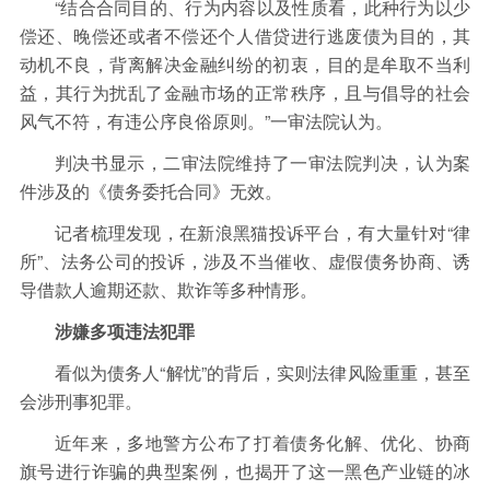
“结合合同目的、行为内容以及性质看，此种行为以少
偿还、晚偿还或者不偿还个人借贷进行逃废债为目的，其
动机不良，背离解决金融纠纷的初衷，目的是牟取不当利
益，其行为扰乱了金融市场的正常秩序，且与倡导的社会
风气不符，有违公序良俗原则。”一审法院认为。
判决书显示，二审法院维持了一审法院判决，认为案
件涉及的《债务委托合同》无效。
记者梳理发现，在新浪黑猫投诉平台，有大量针对“律
所”、法务公司的投诉，涉及不当催收、虚假债务协商、诱
导借款人逾期还款、欺诈等多种情形。
涉嫌多项违法犯罪
看似为债务人“解忧”的背后，实则法律风险重重，甚至
会涉刑事犯罪。
近年来，多地警方公布了打着债务化解、优化、协商
旗号进行诈骗的典型案例，也揭开了这一黑色产业链的冰