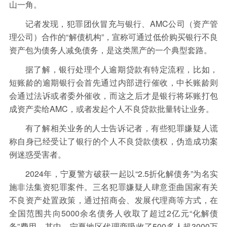
山一角。
记者发现，犯罪团伙冒充与银行、AMC公司（资产管
理公司）合作的“解债机构”，宣称可通过低价购买银行不良
资产包为债务人减免债务，是这类黑产的一个典型套路。
据了解，银行处理个人逾期贷款有特定流程，比如，
短账龄的逾期银行会首先通过内部进行催收，中长账龄则
会通过法诉或者委外催收，而这之后才是银行将坏账打包
成资产卖给AMC，或者发起个人不良贷款批量转让业务。
有了解相关业务的人士告诉记者，有些犯罪嫌疑人谎
称自身已经受让了银行的个人不良贷款债权，伪造成功案
例迷惑受害者。
2024年，宁夏警方破获一起以“2.5折化解债务”为名实
施非法集资犯罪案件。三名犯罪嫌疑人肆意歪曲国家有关
不良资产处置政策，通过招商会、发展代理商等方式，在
全国范围共向5000余名债务人收取了超过2亿元“化解债
务”费用。其中，宁夏地区代理商吸收了500多人超3000万