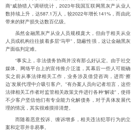
商“威胁猎人”调研统计，2023年我国互联网黑灰产从业人
数持续上升，达587.1万人，较2022年增长141%，而由此
带来的财产损失达数百亿级。
虽然金融黑灰产从业人员规模庞大，但由于相关从业
人员或机构往往披着多层“马甲”，隐蔽性强，这让金融黑灰
产面临判定难。
“事实上，非法债务协商并没有那么好认定。由于社交
媒体、网络平台上的宣传推介泛滥，其幕后一些人可能确
实之前从事法律相关工作，业务涉及借贷咨询，进而‘擦
边’发展代理中介吸引客户。”有办案人员向记者坦言，这些
法律相关工作者对监管相关政策文件进行各种“解读”，使得
不少客户坚信他们有专业能力化解债务，对于具体发展代
理的情况，其实很难摸排清楚。
而随着恶意投诉、缠诉增多，相关违法犯罪行为的立
案和定罪并非易事。