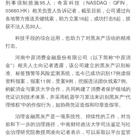
刑事强制措施95人；奇富科技（NASDAQ：QFIN、
03660.HK）相关负责人告诉记者，截至目前，公司通过向
各地警方推送关键线索，助力立案16起，成功打击5起，抓
获不法人员30人。
科技手段的综合运用，也助力了对黑灰产活动的精准
打击。
河南中原消费金融股份有限公司（以下简称“中原消
金”）相关人士向记者透露，该公司建立的黑灰产识别标
准、标签预警等风险监测系统，迄今已成功识别17例虚假
资料报案，报案11例，受案9例，挖掘违法团伙线索7例。
蚂蚁消金与重庆大学合作，共同构建了消费者保护领域的
凭证识别技术体系，并采用机器学习算法来识别黑灰产“代
理维权”中的作假行为，如协商凭证造假和印章造假等。
治理金融黑灰产是一项系统性、持续性的工作，对当
前和下一步的治理路径，中南财经政法大学司法鉴定与社
会治理研究院教授周凌向记者表示，可以采取以平台监管