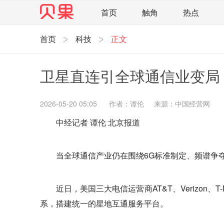
首页
触角
热点
首页
科技
正文
直观
见智财经
环球企业沉浮录
辉常
照理生活
贝果观点
照理说事
等深线
卫星直连引全球通信业变局 
家电家居
航旅交运
案例
医药健康
智库
新域实验室
今日快评
我们来补
2026-05-20 05:05
作者：谭伦
来源：中国经营网
中经记者 谭伦 北京报道
企业快讯
智造
当全球通信产业仍在围绕6G标准制定、频谱争
近日，美国三大电信运营商AT&T、Verizo
系，搭建统一的星地互通服务平台。