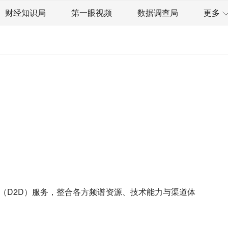
财经知识局
第一眼视频
数据调查局
更多
太空星愿航天资讯
经济史话
技
汽车
房地产建材
能源化工
资管
信托交易
保险
金融市场
金融科技
数据要素
城投
党建
连卫星（D2D）服务，整合各方频谱资源、技术能力与渠道体