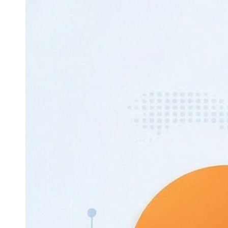
保险
金融市场
智库
新域实验室
今日快评
我们来补课
图说
与老板对话
家族企业
品牌活动
金融科技
数据要素
城投
党建
企业快讯
智造